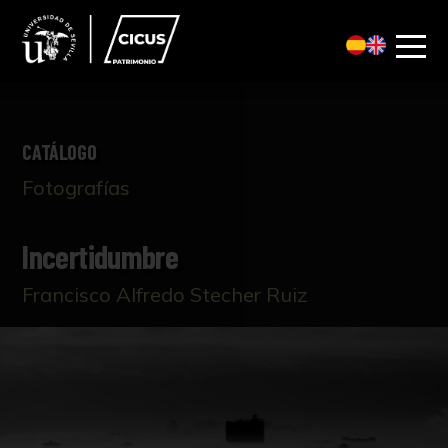
CATÁLOGO
Fotografías
Incertidumbre
Francisco Alfredo Stecher Ruiz