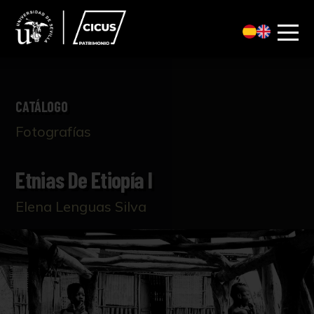
CATÁLOGO
Fotografías
Etnias De Etiopía I
Elena Lenguas Silva