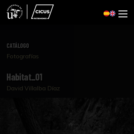
CATÁLOGO
Fotografías
Habitat_01
David Villalba Díaz