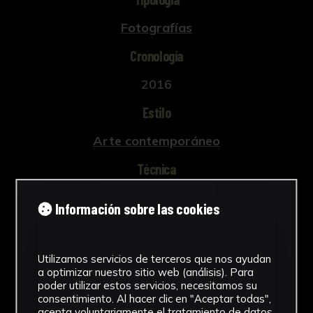
Fotografías
Cronología
2016
Estilo
Arte contemporáneo
Técnica
Impresión digital
Información sobre las cookies
Ver más
Utilizamos servicios de terceros que nos ayudan
a optimizar nuestro sitio web (análisis). Para
poder utilizar estos servicios, necesitamos su
Descargar Ficha
consentimiento. Al hacer clic en "Aceptar todas",
acepta voluntariamente el tratamiento de datos