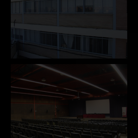
delimitado por el muro de ladrillo de la sala de
estudio, y queda sostenido por dos pilares
revestidos de acero inoxidable.
La entrada al edificio se realiza de forma
lateral. Este porche conduce hacia el vestíbulo,
al que desemboca la escalera principal de la
Escuela, situada en la esquina Nordeste del
volumen principal. En el lado opuesto a la
fachada de este vestíbulo se abre un segundo
vestíbulo, subordinado al primero, que ofrece
acceso a la entrada secundaria de la Escuela a
la calle Páez de Rivera y al patio que la
Escuela de Arquitectura comparte con la
Escuela de Ingeniería de la Edificación.
Al vestíbulo principal se abre el pasillo de
administración, que estructura una planta