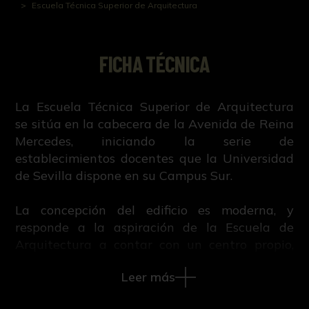
Escuela Técnica Superior de Arquitectura
FICHA TÉCNICA
La Escuela Técnica Superior de Arquitectura
se sitúa en la cabecera de la Avenida de Reina
Mercedes, iniciando la serie de
establecimientos docentes que la Universidad
de Sevilla dispone en su Campus Sur.
La concepción del edificio es moderna, y
responde a la aspiración de la Escuela de
Arquitectura a contar con un centro propio,
tras su breve paso por el antiguo Pabellón de
Leer más
Brasil de la Exposición de 1929. Como tal, hay
que entender su imagen; en sintonía absoluta