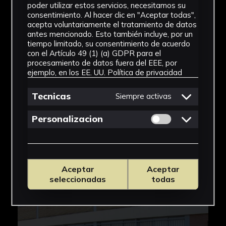
IMÁGENES
metálicos en toda su altura, interrumpiéndose
poder utilizar estos servicios, necesitamos su
consentimiento. Al hacer clic en "Aceptar todas",
en ellos tanto los antepechos de ladrillo como
acepta voluntariamente el tratamiento de datos
las carpinterías, evidenciándose la
antes mencionado. Esto también incluye, por un
modularidad de la estructura.
tiempo limitado, su consentimiento de acuerdo
con el Artículo 49 (1) (a) GDPR para el
procesamiento de datos fuera del EEE, por
Este volumen principal estructura el edificio,
ejemplo, en los EE. UU.
Política de privacidad
yuxtaponiéndose a él diferentes piezas de
menor altura, que son testigos de las
Tecnicas
Siempre activas
diferentes etapas de crecimiento de la Escuela,
Permitir cookies 
Personalizacion
que por número de estudiantes matriculados
es la segunda de España: la complejidad de
estas articulaciones es característica de su
funcionamiento. La pieza que resulta más
visible es el voladizo de la entrada, que se abre
Aceptar
Aceptar
seleccionadas
todas
en la fachada sur del edificio hacia la Avenida
de Reina Mercedes. Este voladizo, el forjado de
la planta primera del edificio, cubre un espacio
abierto que sirve de porche de entrada,