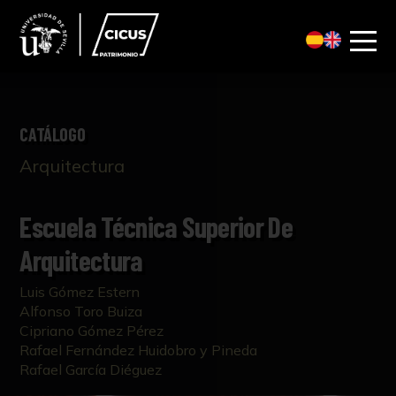
CATÁLOGO
Arquitectura
Escuela Técnica Superior De
Arquitectura
Luis Gómez Estern
Alfonso Toro Buiza
Cipriano Gómez Pérez
Rafael Fernández Huidobro y Pineda
Rafael García Diéguez