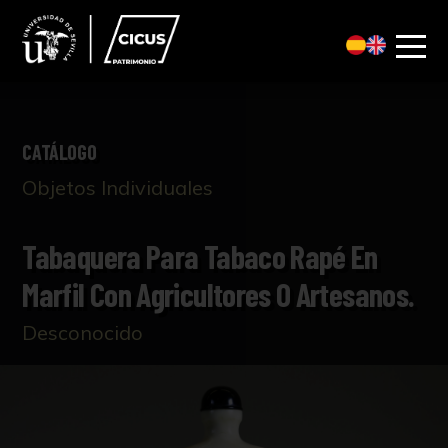
CATÁLOGO
Objetos Individuales
Tabaquera Para Tabaco Rapé En
Marfil Con Agricultores O Artesanos.
Desconocido