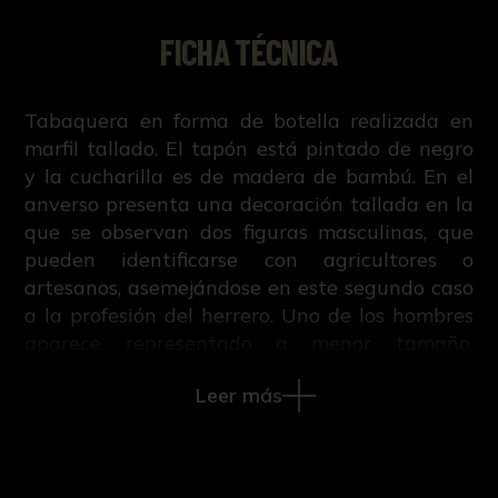
FICHA TÉCNICA
Tabaquera en forma de botella realizada en
marfil tallado. El tapón está pintado de negro
y la cucharilla es de madera de bambú. En el
anverso presenta una decoración tallada en la
que se observan dos figuras masculinas, que
pueden identificarse con agricultores o
artesanos, asemejándose en este segundo caso
a la profesión del herrero. Uno de los hombres
aparece representado a menor tamaño,
manipulando un objeto mientras dirige la vista
Leer más
hacia la otra figura masculina. Este último
porta en sus manos lo que podría ser un objeto
de labranza, en el caso de que se aceptase la
hipó tesis de los artesanos, o un arma que ha