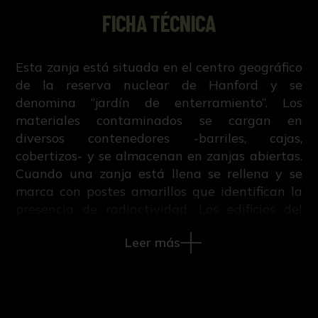
FICHA TÉCNICA
Esta zanja está situada en el centro geográfico
de la reserva nuclear de Hanford y se
denomina “jardín de enterramiento”. Los
materiales contaminados se cargan en
diversos contenedores -barriles, cajas,
cobertizos- y se almacenan en zanjas abiertas.
Cuando una zanja está llena se rellena y se
marca con postes amarillos que identifican la
presencia de radiactividad. Los edificios del
fondo (izquierda y derecha) son incineradoras
Leer más
y laboratorios metalúrgicos de plutonio.