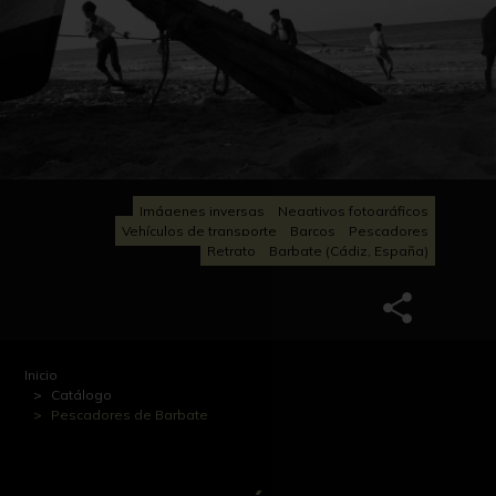
Imágenes inversas
Negativos fotográficos
Vehículos de transporte
Barcos
Pescadores
Retrato
Barbate (Cádiz, España)
Inicio
Catálogo
Pescadores de Barbate