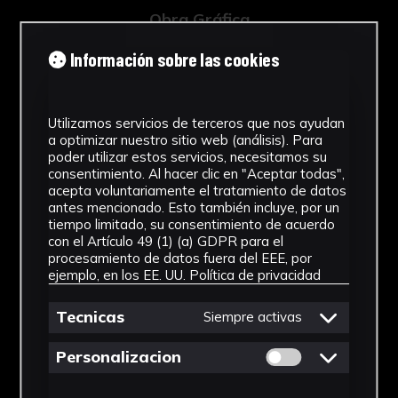
Obra Gráfica
Cronología
Información sobre las cookies
2022
Utilizamos servicios de terceros que nos ayudan
Técnica
a optimizar nuestro sitio web (análisis). Para
poder utilizar estos servicios, necesitamos su
Técnica de collage
consentimiento. Al hacer clic en "Aceptar todas",
acepta voluntariamente el tratamiento de datos
Ubicación
antes mencionado. Esto también incluye, por un
tiempo limitado, su consentimiento de acuerdo
Laboratorio de Investigación
con el Artículo 49 (1) (a) GDPR para el
Patrimonio Cultural
procesamiento de datos fuera del EEE, por
ejemplo, en los EE. UU.
Política de privacidad
Ver más
Tecnicas
Siempre activas
Permitir cookies 
Personalizacion
Descargar Ficha