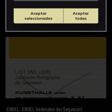
Aceptar
Aceptar
OBRAS RELACIONADAS
seleccionadas
todas
:ENGEL : ENGEL Gedenden der Gegewart