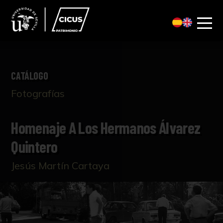
CATÁLOGO
Fotografías
Homenaje A Los Hermanos Álvarez
Quintero
Jesús Martín Cartaya