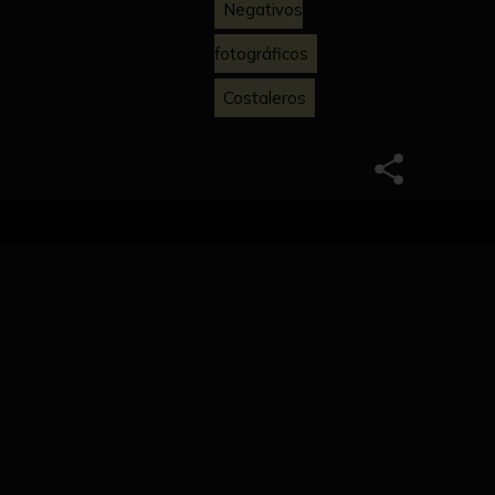
Negativos
fotográficos
Costaleros
ana Santa de Sevilla.