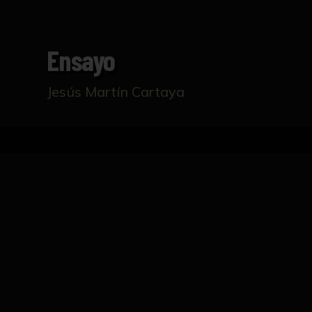
Ensayo
Jesús Martín Cartaya
Inicio
Catálogo
Ensayo
FICHA TÉCNICA
Ensayo de grupo de costaleros de la Hermand