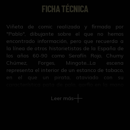
FICHA TÉCNICA
Viñeta de comic realizada y firmada por
"Pablo", dibujante sobre el que no hemos
encontrado información, pero que recuerda a
la línea de otros historietistas de la España de
los años 60-90 como Serafín Rojo, Chumy
Chúmez, Forges, Mingote…La escena
representa el interior de un estanco de tabaco,
en el que un pirata, ataviado con su
característica pata de palo, garfio en la mano
y un loro al hombro, está solicitando tabaco
Leer más
para la pipa que porta en la boca, mientras
que las estanqueras, le miran con cara de
fascinación.