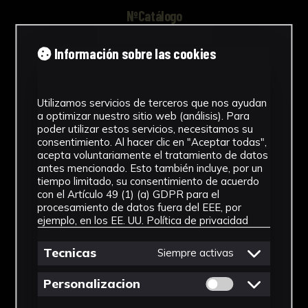
NºCatálogo
FALT0168
Información sobre las cookies
Tipología
Obra Gráfica
Utilizamos servicios de terceros que nos ayudan
a optimizar nuestro sitio web (análisis). Para
Cronología
poder utilizar estos servicios, necesitamos su
consentimiento. Al hacer clic en "Aceptar todas",
SF
acepta voluntariamente el tratamiento de datos
antes mencionado. Esto también incluye, por un
Ubicación
tiempo limitado, su consentimiento de acuerdo
con el Artículo 49 (1) (a) GDPR para el
procesamiento de datos fuera del EEE, por
Residencia Universitaria Ramón
ejemplo, en los EE. UU.
Política de privacidad
Carande
Tecnicas
Siempre activas
Dimensiones
Permitir cookies 
34x28 cm
Personalizacion