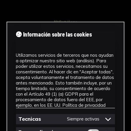
NºCatálogo
Información sobre las cookies
FGD-04-001-024
Tipología
Utilizamos servicios de terceros que nos ayudan
Documento
a optimizar nuestro sitio web (análisis). Para
poder utilizar estos servicios, necesitamos su
Cronología
consentimiento. Al hacer clic en "Aceptar todas",
acepta voluntariamente el tratamiento de datos
1996
antes mencionado. Esto también incluye, por un
tiempo limitado, su consentimiento de acuerdo
Ubicación
con el Artículo 49 (1) (a) GDPR para el
procesamiento de datos fuera del EEE, por
Laboratorio de Investigación
ejemplo, en los EE. UU.
Política de privacidad
Patrimonio Cultural
Tecnicas
Siempre activas
Dimensiones