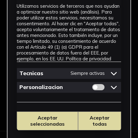
Utilizamos servicios de terceros que nos ayudan
Laboratorio de Investigación
a optimizar nuestro sitio web (análisis). Para
Patrimonio Cultural
poder utilizar estos servicios, necesitamos su
consentimiento. Al hacer clic en "Aceptar todas",
Dimensiones
acepta voluntariamente el tratamiento de datos
antes mencionado. Esto también incluye, por un
33,5 x 26 cm
tiempo limitado, su consentimiento de acuerdo
con el Artículo 49 (1) (a) GDPR para el
Procedencia
procesamiento de datos fuera del EEE, por
ejemplo, en los EE. UU.
Política de privacidad
Carpeta Viena I. Taller de Gerardo
Delgado. Olivares (Sevilla).
Tecnicas
Siempre activas
Ver más
Permitir cookies 
Personalizacion
Descargar Ficha
Aceptar
Aceptar
seleccionadas
todas