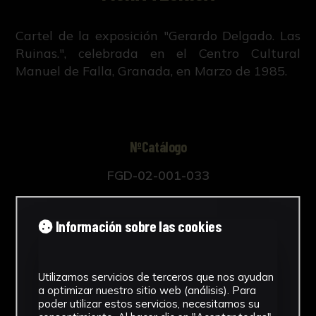
Cartel de la exposición "Gerardo Delgado. Las
Ruinas.", celebrada en el Centro Cultural
Manuel de Falla, Granada, en Marzo de 1985.
NºCatálogo
FGD-02-001-033
Tipología
Información sobre las cookies
Obra Gráfica
Cronología
Utilizamos servicios de terceros que nos ayudan
1985
a optimizar nuestro sitio web (análisis). Para
poder utilizar estos servicios, necesitamos su