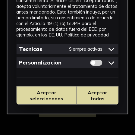
Técnica
consentimiento. Al hacer clic en "Aceptar todas",
acepta voluntariamente el tratamiento de datos
antes mencionado. Esto también incluye, por un
Impresión
tiempo limitado, su consentimiento de acuerdo
con el Artículo 49 (1) (a) GDPR para el
Ubicación
procesamiento de datos fuera del EEE, por
ejemplo, en los EE. UU.
Política de privacidad
Laboratorio de Investigación
Patrimonio Cultural
Tecnicas
Siempre activas
Dimensiones
Permitir cookies 
Personalizacion
63 x 38,6 cm
Ver más
Aceptar
Aceptar
seleccionadas
todas
Descargar Ficha