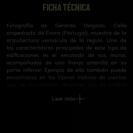
FICHA TÉCNICA
Fotografía de Gerardo Delgado. Calle
empedrada de Évora (Portugal), muestra de la
arquitectura vernácula de la región. Una de
las características principales de este tipo de
edificaciones es el encalado de sus muros,
acompañados de una franja amarilla en su
parte inferior. Ejemplo de ello también puede
encontrarse en los típicos molinos de vientos
que se encuentran dispersos por la ciudad
debido al crecimiento de la misma. . Posible
Leer más
estudio previo para una obra pictórica o
arquitectónica.