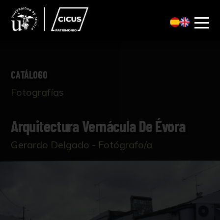
CATÁLOGO
Fotografías
Arquitectura Vernácula De Évora
Gerardo Delgado - Fotógrafo/a