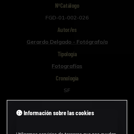
NºCatálogo
FGD-01-002-026
Autor/es
Gerardo Delgado - Fotógrafo/a
Tipología
Fotografías
Cronología
SF
Técnica
Información sobre las cookies
Fotografía
Materiales