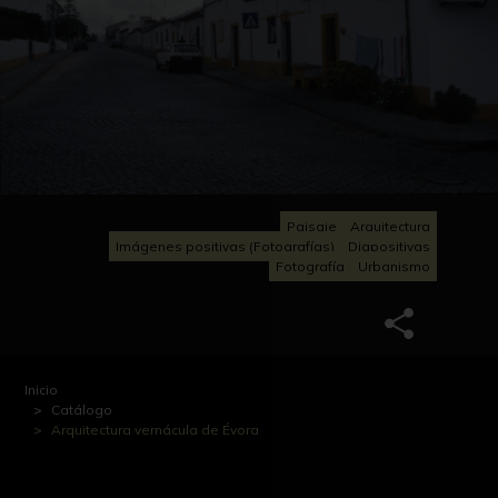
Paisaje
Arquitectura
Imágenes positivas (Fotografías)
Diapositivas
Fotografía
Urbanismo
Inicio
Catálogo
Arquitectura vernácula de Évora