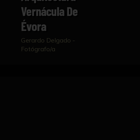
Vernácula De
Évora
Gerardo Delgado -
Fotógrafo/a
Inicio
Catálogo
Arquitectura vernácula de Évo
FICHA TÉCNICA
Fotografía de Gerardo Delgado. Foto de una p
previo para una obra pictórica o arquitectón