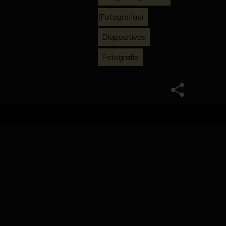
(Fotografías)
Diapositivas
Fotografía
ctura vernácula de la región. Posible estudio