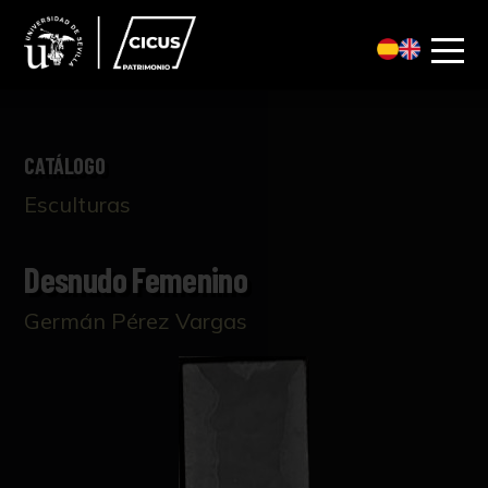
CATÁLOGO
Esculturas
Desnudo Femenino
Germán Pérez Vargas