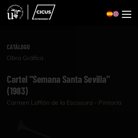
CATÁLOGO
Obra Gráfica
Cartel "Semana Santa Sevilla"
(1983)
Carmen Laffón de la Escosura - Pintor/a