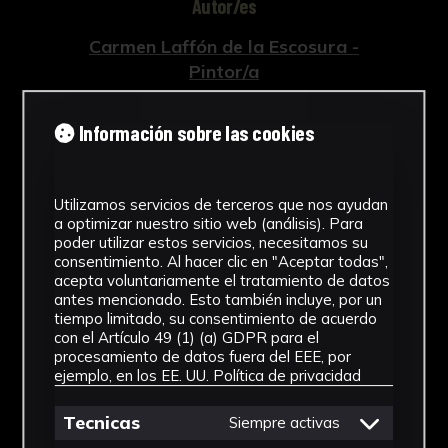
Autor/es
Carmen Laffón de la Escosura -
Pintor/a
Tipología
Información sobre las cookies
Obra Gráfica
Cronología
Utilizamos servicios de terceros que nos ayudan
a optimizar nuestro sitio web (análisis). Para
1983
poder utilizar estos servicios, necesitamos su
consentimiento. Al hacer clic en "Aceptar todas",
Técnica
acepta voluntariamente el tratamiento de datos
antes mencionado. Esto también incluye, por un
Impresión
tiempo limitado, su consentimiento de acuerdo
con el Artículo 49 (1) (a) GDPR para el
Materiales
procesamiento de datos fuera del EEE, por
ejemplo, en los EE. UU.
Política de privacidad
Papel
Ver más
Tecnicas
Siempre activas