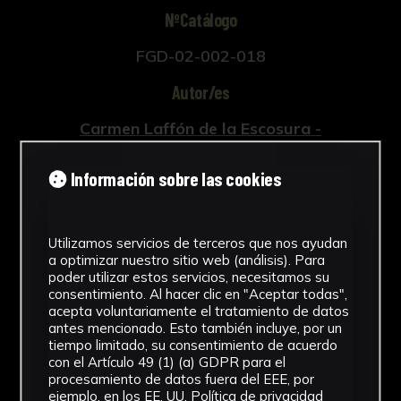
NºCatálogo
FGD-02-002-018
Autor/es
Carmen Laffón de la Escosura -
Pintor/a
Información sobre las cookies
José Soto - Impresor/a
Tipología
Utilizamos servicios de terceros que nos ayudan
Obra Gráfica
a optimizar nuestro sitio web (análisis). Para
poder utilizar estos servicios, necesitamos su
Cronología
consentimiento. Al hacer clic en "Aceptar todas",
acepta voluntariamente el tratamiento de datos
1993
antes mencionado. Esto también incluye, por un
tiempo limitado, su consentimiento de acuerdo
con el Artículo 49 (1) (a) GDPR para el
Técnica
procesamiento de datos fuera del EEE, por
ejemplo, en los EE. UU.
Política de privacidad