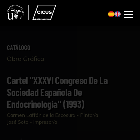
CATÁLOGO
Obra Gráfica
Cartel "XXXVI Congreso De La
Sociedad Española De
Endocrinología" (1993)
Carmen Laffón de la Escosura - Pintor/a
José Soto - Impresor/a