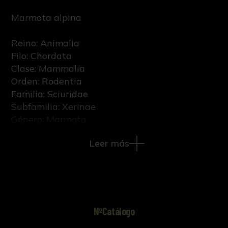
Marmota alpina
Reino: Animalia
Filo: Chordata
Clase: Mammalia
Orden: Rodentia
Familia: Sciuridae
Subfamilia: Xerinae
Género: Marmota
Epíteto específico: marmota
Leer más
Nombre científico: Marmota marmota
Linnaeus, 1758
Sexo: Hembra
Etapa vital: Adulto
NºCatálogo