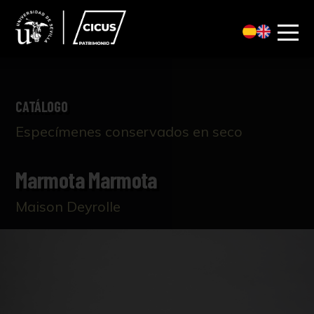
CATÁLOGO
Especímenes conservados en seco
Marmota Marmota
Maison Deyrolle