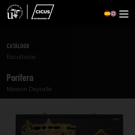
CATÁLOGO
Esculturas
Porífera
Maison Deyrolle