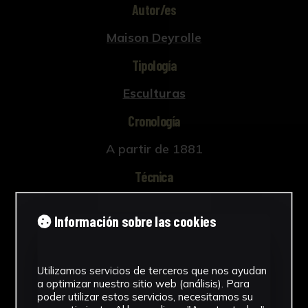
Autor/es
Maison Deyrolle
Tipología
Esculturas
Cronología
A partir de 1881
Técnica
Vaciado a molde
Información sobre las cookies
Materiales
Escayola, madera y pigmentos
Utilizamos servicios de terceros que nos ayudan
Ver más
a optimizar nuestro sitio web (análisis). Para
poder utilizar estos servicios, necesitamos su