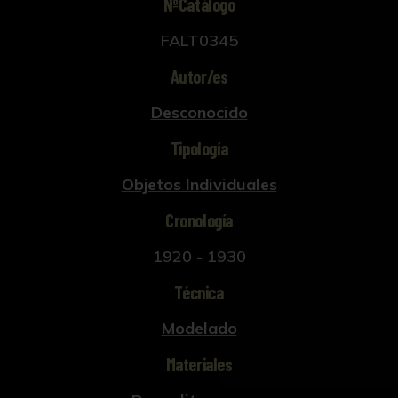
NºCatálogo
también se encuentra en tabaqueras
FALT0345
humidores idénticas fabricadas en Inglaterra
como "Linsden Ware" durante la década de
Autor/es
1920.
Desconocido
Tipología
Objetos Individuales
Cronología
1920 - 1930
Técnica
Modelado
Materiales