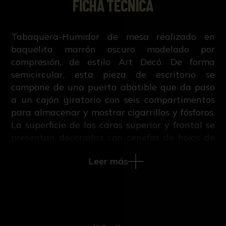
FICHA TÉCNICA
Tabaquera-Humidor de mesa realizado en
baquelita marrón oscuro modelado por
compresión, de estilo Art Decó. De forma
semicircular, esta pieza de escritorio se
compone de una puerta abatible que da paso
a un cajón giratorio con seis compartimentos
para almacenar y mostrar cigarrillos y fósforos.
La superficie de las caras superior y frontal se
presentan decoradas con cenefas de hojas de
hiedra en los bordes, y un medallón circular y
Leer más
convexo en el centro, descansando la pieza en
conjunto en un elegante pedestal moldeado.
De la firma Roto Tray, la pieza fue
confeccionada en Estados Unidos por
Schneider Brothers (Chicago). Este diseño