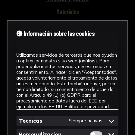
podría tratarse de una de las especies que
forman parte de la familia de los sítidos,
Materiales
también conocidos como “trepadores”, cuya
mayoría habita en zonas de Asia. Según
Vidrio
Panadero Martínez (p.71), se trata de un
Ver más
Información sobre las cookies
ruiseñor azul sobre una rama de cerezo.
La otra cara representa otro pájaro posado
Utilizamos servicios de terceros que nos ayudan
sobre una roca y rodeado de vegetación. Tiene
a optimizar nuestro sitio web (análisis). Para
Descargar Ficha
poder utilizar estos servicios, necesitamos su
un plumaje anaranjado y blanco, con el pico
consentimiento. Al hacer clic en "Aceptar todas",
rojo y la cabeza coronada de negro. También
acepta voluntariamente el tratamiento de datos
es un pájaro pequeño de cola corta.
antes mencionado. Esto también incluye, por un
tiempo limitado, su consentimiento de acuerdo
En esta cara hay una inscripción caligráfica.
con el Artículo 49 (1) (a) GDPR para el
IMÁGENES
procesamiento de datos fuera del EEE, por
El acabado del material resulta suave y
ejemplo, en los EE. UU.
Política de privacidad
agradable al tacto, lo que otorga gran valor a
Tecnicas
Siempre activas
la pieza. El ejemplar corresponde a una
tabaquera china realizada durante el período
Permitir cookies 
Personalizacion