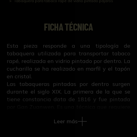
Tabaquera para tabaco rapé de vidrio pintado pájaros
FICHA TÉCNICA
Esta pieza responde a una tipología de
tabaquera utilizada para transportar tabaco
rapé, realizada en vidrio pintado por dentro. La
cucharilla se ha realizado en marfil y el tapón
en cristal.
Las tabaqueras pintadas por dentro surgen
durante el siglo XIX. La primera de la que se
tiene constancia data de 1816 y fue pintada
por Gan Zuanwen. Es una técnica que requiere
de un alto nivel de conocimientos, pues para
Leer más
asegurar que la pintura se adhiere a la
superficie, esta tenía que presentar una