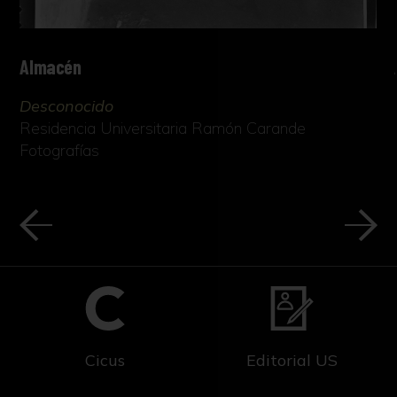
ya fuese rapé o polvo, fue una costumbre que a
finales del siglo XVII se había convertido en
una verdadera liturgia, normalmente
Almacén
practicada por los cortesanos y cortesanas. En
1735 se llegó a prohibir su consumo en España,
Desconocido
pues suponía una competencia para la Real
Residencia Universitaria Ramón Carande
Hacienda, ya que esta contaba con el
Fotografías
monopolio del comercio de tabaco en España.
Esta prohibición continuó hasta finales de
siglo, cuando se permitió la fabricación de rapé
en España; únicamente en Sevilla. No
obstante, el tabaco en polvo sí se fabricó con
éxito en España, especialmente en Sevilla,
donde se abrió una fábrica para la elaboración
del mismo, el cual alcanzó importante
renombre internacional.
Cicus
Editorial US
A finales del siglo XVI y durante el XVII, los