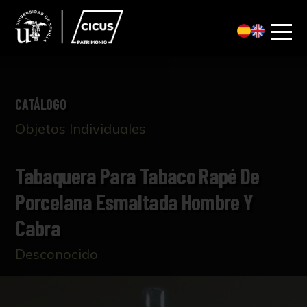
CATÁLOGO
Objetos Individuales
Tabaquera Para Tabaco Rapé De
Porcelana Esmaltada Hombre Y
Cabra
Desconocido