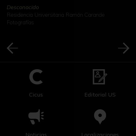
las tabaqueras como piezas artísticas de gran
Desconocido
valor, que gracias a sus formas y la suavidad
Residencia Universitaria Ramón Carande
de su acabado ofrecían a los usuarios una
Fotografías
experiencia visual y táctil, como parte del
ritual de fumar. En el proceso de realización, el
vaciado interior debía asegurar unas paredes
finas y regulares en la tabaquera, uno de los
indicadores de valor de la pieza.
La comercialización de estas piezas tuvo su
máximo esplendor durante el siglo XVIII,
gracias a los intercambios entre Asia y Europa.
Cicus
Editorial US
Ya en el siglo XIX, la producción se especializó
en industrias como las factorías de Jundezhen,
que destacaban por las tabaqueras de
porcelana. Se realizaban también en vidrio y
piedra.
Noticias
Localizaciones