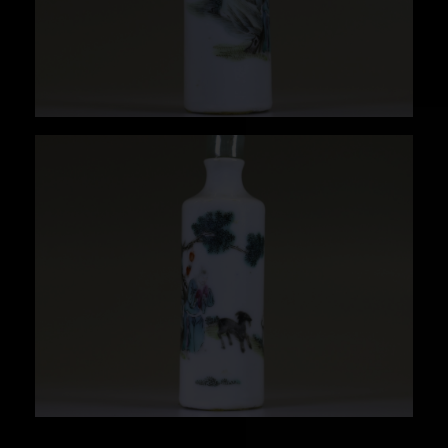
en torno al proceso. Aunque en España se
mantuvo la costumbre de consumirlo fumado,
el resto de Europa prefirió el tabaco en polvo.
No hay que confundir esta labor con el tabaco
rapé, desarrollado y popularizado en Francia,
Holanda y Alemania. A diferencia del tabaco
en polvo, el rapé es el tabaco rallado, que
requiere de un proceso distinto para su
selección, elaboración y fermentación.
Sin embargo, la costumbre de aspirar tabaco,
ya fuese rapé o polvo, fue una costumbre que a
finales del siglo XVII se había convertido en
una verdadera liturgia, normalmente
practicada por los cortesanos y cortesanas. En
1735 se llegó a prohibir su consumo en España,
pues suponía una competencia para la Real
Hacienda, ya que esta contaba con el