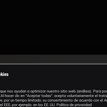
okies
que nos ayudan a optimizar nuestro sitio web (análisis). Para pode
Al hacer clic en "Aceptar todas", acepta voluntariamente el tra
, por un tiempo limitado, su consentimiento de acuerdo con el Ar
l EEE, por ejemplo, en los EE. UU.
Política de privacidad