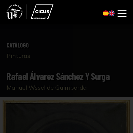
CATÁLOGO
Pinturas
Rafael Álvarez Sánchez Y Surga
Manuel Wssel de Guimbarda