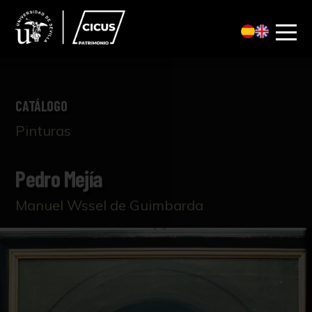
CATÁLOGO
Pinturas
Pedro Mejía
Manuel Wssel de Guimbarda