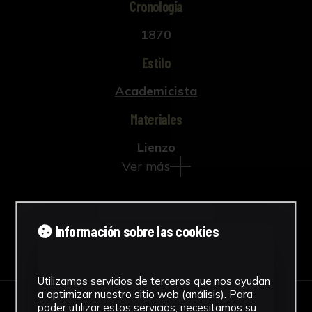
Cronología
diferentes emperadores pretéritos y coetáneos,
y la “Historia del Emperador Carlos V”,
1870
inconclusa a causa de su muerte. En dicha
obra recoge la crónica política del monarca
Estilo
hasta 1530.
Academicista
Materiales
Lienzo
Ver más
Información sobre las cookies
Descargar Ficha
Utilizamos servicios de terceros que nos ayudan
a optimizar nuestro sitio web (análisis). Para
poder utilizar estos servicios, necesitamos su