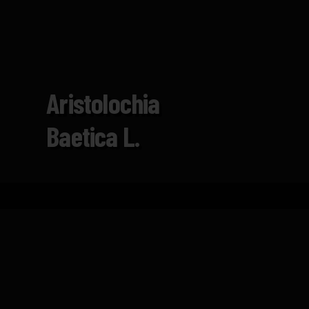
Aristolochia
Baetica L.
Inicio
Catálogo
Aristolochia baetica L.
FICHA TÉCNICA