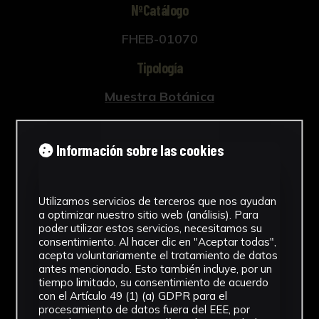
NºCatálogo
FHEB-01070
Tipología
Muestra Botánica
Cronología
Información sobre las cookies
SF
Fondo
Utilizamos servicios de terceros que nos ayudan
Fondo Herbario
a optimizar nuestro sitio web (análisis). Para
poder utilizar estos servicios, necesitamos su
Inscripciones
consentimiento. Al hacer clic en "Aceptar todas",
acepta voluntariamente el tratamiento de datos
B-018
antes mencionado. Esto también incluye, por un
tiempo limitado, su consentimiento de acuerdo
con el Artículo 49 (1) (a) GDPR para el
Género
procesamiento de datos fuera del EEE, por