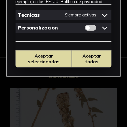
ejemplo, en los EE. UU.
Política de privacidad
Eupatorium
Ver más
Tecnicas
Siempre activas
Permitir cookies 
Personalizacion
Descargar Ficha
Aceptar
Aceptar
seleccionadas
todas
IMÁGENES