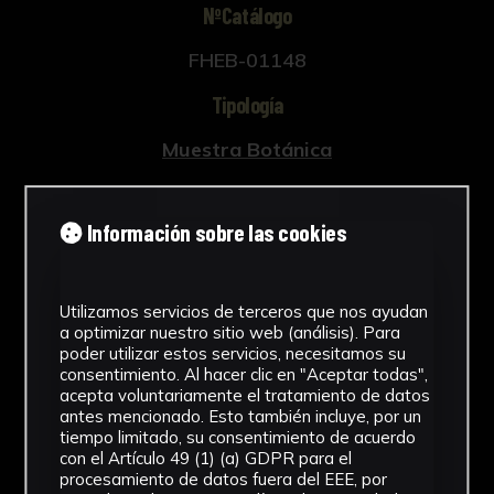
NºCatálogo
FHEB-01148
Tipología
Muestra Botánica
Cronología
Información sobre las cookies
SF
Fondo
Utilizamos servicios de terceros que nos ayudan
Fondo Herbario
a optimizar nuestro sitio web (análisis). Para
poder utilizar estos servicios, necesitamos su
Inscripciones
consentimiento. Al hacer clic en "Aceptar todas",
acepta voluntariamente el tratamiento de datos
U-088
antes mencionado. Esto también incluye, por un
tiempo limitado, su consentimiento de acuerdo
con el Artículo 49 (1) (a) GDPR para el
Género
procesamiento de datos fuera del EEE, por