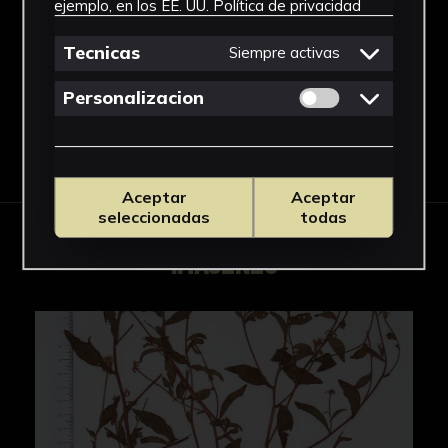
ejemplo, en los EE. UU.
Política de privacidad
Rudbeckia
Ver más
Tecnicas
Siempre activas
Permitir cookies 
Personalizacion
Descargar Ficha
Aceptar
Aceptar
seleccionadas
todas
IMÁGENES