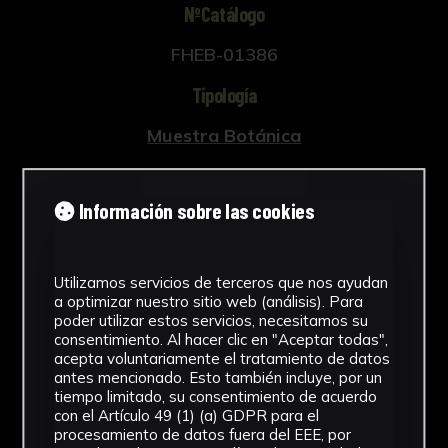
NºCatálogo
FHEB-01386
Tipología
Muestra Botánica
Cronología
Información sobre las cookies
SF
Fondo
Utilizamos servicios de terceros que nos ayudan
Fondo Herbario
a optimizar nuestro sitio web (análisis). Para
poder utilizar estos servicios, necesitamos su
Inscripciones
consentimiento. Al hacer clic en "Aceptar todas",
acepta voluntariamente el tratamiento de datos
U-093
antes mencionado. Esto también incluye, por un
tiempo limitado, su consentimiento de acuerdo
con el Artículo 49 (1) (a) GDPR para el
Género
procesamiento de datos fuera del EEE, por