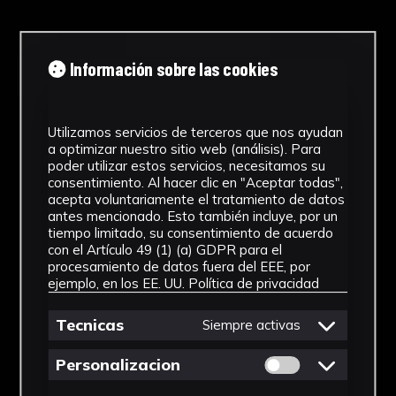
NºCatálogo
Información sobre las cookies
FHEB-03447
Tipología
Utilizamos servicios de terceros que nos ayudan
Muestra Botánica
a optimizar nuestro sitio web (análisis). Para
poder utilizar estos servicios, necesitamos su
consentimiento. Al hacer clic en "Aceptar todas",
Cronología
acepta voluntariamente el tratamiento de datos
antes mencionado. Esto también incluye, por un
SF
tiempo limitado, su consentimiento de acuerdo
con el Artículo 49 (1) (a) GDPR para el
Fondo
procesamiento de datos fuera del EEE, por
ejemplo, en los EE. UU.
Política de privacidad
Fondo Herbario
Tecnicas
Siempre activas
Género
Permitir cookies 
Potentilla
Personalizacion