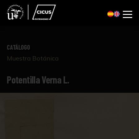
CATÁLOGO
Muestra Botánica
Potentilla Verna L.