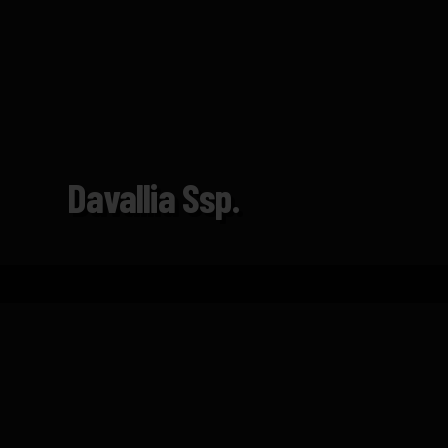
Davallia Ssp.
Inicio
Catálogo
Davallia ssp.
FICHA TÉCNICA