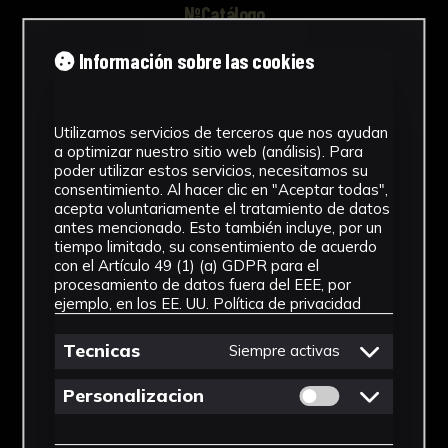
NºCatálogo
FHEB-03590
Información sobre las cookies
Tipología
Utilizamos servicios de terceros que nos ayudan
Muestra Botánica
a optimizar nuestro sitio web (análisis). Para
poder utilizar estos servicios, necesitamos su
Cronología
consentimiento. Al hacer clic en "Aceptar todas",
acepta voluntariamente el tratamiento de datos
SF
antes mencionado. Esto también incluye, por un
tiempo limitado, su consentimiento de acuerdo
Fondo
con el Artículo 49 (1) (a) GDPR para el
procesamiento de datos fuera del EEE, por
Fondo Herbario
ejemplo, en los EE. UU.
Política de privacidad
Inscripciones
Tecnicas
Siempre activas
U001
Permitir cookies 
Personalizacion
Género