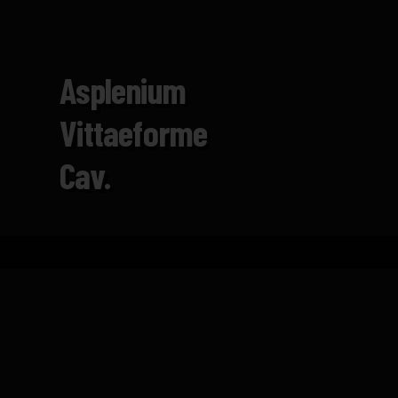
Asplenium
Vittaeforme
Cav.
Inicio
Catálogo
Asplenium vittaeforme Cav.
FICHA TÉCNICA