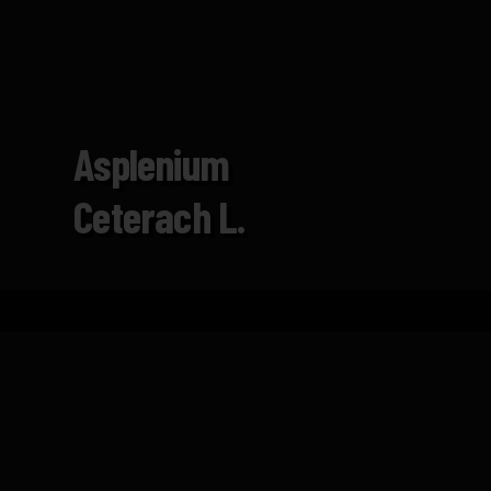
Asplenium
Ceterach L.
Inicio
Catálogo
Asplenium ceterach L.
FICHA TÉCNICA