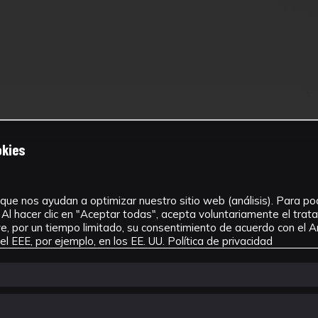
okies
que nos ayudan a optimizar nuestro sitio web (análisis). Para pode
Al hacer clic en "Aceptar todas", acepta voluntariamente el tra
, por un tiempo limitado, su consentimiento de acuerdo con el Ar
l EEE, por ejemplo, en los EE. UU.
Política de privacidad