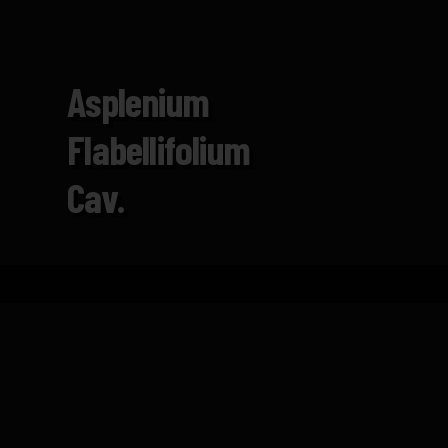
Asplenium
Flabellifolium
Cav.
Inicio
Catálogo
Asplenium flabellifolium Cav.
FICHA TÉCNICA