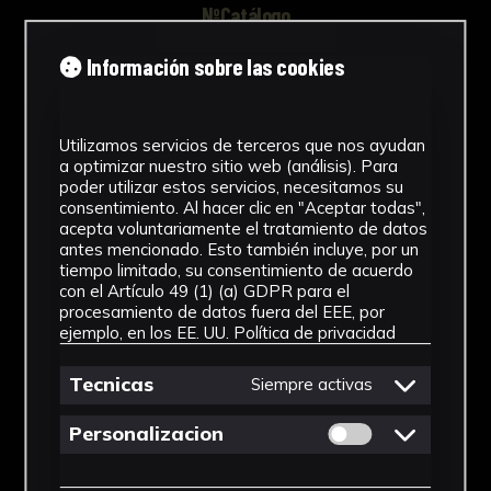
NºCatálogo
FHEB-03616
Información sobre las cookies
Tipología
Utilizamos servicios de terceros que nos ayudan
Muestra Botánica
a optimizar nuestro sitio web (análisis). Para
poder utilizar estos servicios, necesitamos su
Cronología
consentimiento. Al hacer clic en "Aceptar todas",
acepta voluntariamente el tratamiento de datos
SF
antes mencionado. Esto también incluye, por un
tiempo limitado, su consentimiento de acuerdo
Fondo
con el Artículo 49 (1) (a) GDPR para el
procesamiento de datos fuera del EEE, por
Fondo Herbario
ejemplo, en los EE. UU.
Política de privacidad
Inscripciones
Tecnicas
Siempre activas
U001
Permitir cookies 
Personalizacion
Género