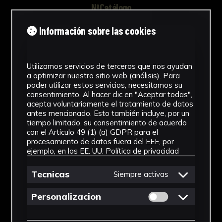
NºCatálogo
FHEB-03662
Información sobre las cookies
Tipología
Utilizamos servicios de terceros que nos ayudan
Muestra Botánica
a optimizar nuestro sitio web (análisis). Para
poder utilizar estos servicios, necesitamos su
Cronología
consentimiento. Al hacer clic en "Aceptar todas",
acepta voluntariamente el tratamiento de datos
SF
antes mencionado. Esto también incluye, por un
tiempo limitado, su consentimiento de acuerdo
Fondo
con el Artículo 49 (1) (a) GDPR para el
procesamiento de datos fuera del EEE, por
Fondo Herbario
ejemplo, en los EE. UU.
Política de privacidad
Género
Tecnicas
Siempre activas
Blechnum
Permitir cookies 
Personalizacion
Familia