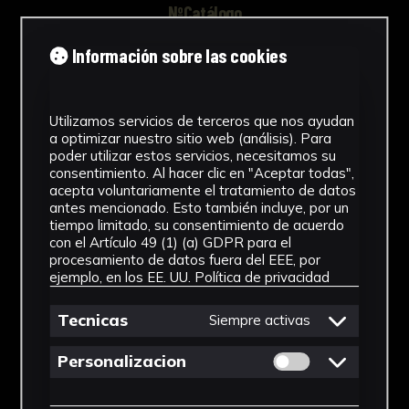
NºCatálogo
FHEB-03680
Información sobre las cookies
Tipología
Utilizamos servicios de terceros que nos ayudan
Muestra Botánica
a optimizar nuestro sitio web (análisis). Para
poder utilizar estos servicios, necesitamos su
Cronología
consentimiento. Al hacer clic en "Aceptar todas",
acepta voluntariamente el tratamiento de datos
SF
antes mencionado. Esto también incluye, por un
tiempo limitado, su consentimiento de acuerdo
Fondo
con el Artículo 49 (1) (a) GDPR para el
procesamiento de datos fuera del EEE, por
Fondo Herbario
ejemplo, en los EE. UU.
Política de privacidad
Género
Tecnicas
Siempre activas
Adiantum
Permitir cookies 
Personalizacion
Familia