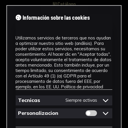
NºCatálogo
FHEB-03683
Información sobre las cookies
Tipología
Utilizamos servicios de terceros que nos ayudan
Muestra Botánica
a optimizar nuestro sitio web (análisis). Para
poder utilizar estos servicios, necesitamos su
Cronología
consentimiento. Al hacer clic en "Aceptar todas",
acepta voluntariamente el tratamiento de datos
SF
antes mencionado. Esto también incluye, por un
tiempo limitado, su consentimiento de acuerdo
Fondo
con el Artículo 49 (1) (a) GDPR para el
procesamiento de datos fuera del EEE, por
Fondo Herbario
ejemplo, en los EE. UU.
Política de privacidad
Género
Tecnicas
Siempre activas
Adiantum
Permitir cookies 
Personalizacion
Familia