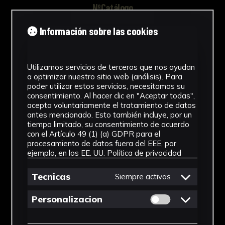
NºCatálogo
FHEB-03688
Información sobre las cookies
Tipología
Utilizamos servicios de terceros que nos ayudan
Muestra Botánica
a optimizar nuestro sitio web (análisis). Para
poder utilizar estos servicios, necesitamos su
Cronología
consentimiento. Al hacer clic en "Aceptar todas",
acepta voluntariamente el tratamiento de datos
SF
antes mencionado. Esto también incluye, por un
tiempo limitado, su consentimiento de acuerdo
Fondo
con el Artículo 49 (1) (a) GDPR para el
procesamiento de datos fuera del EEE, por
Fondo Herbario
ejemplo, en los EE. UU.
Política de privacidad
Género
Tecnicas
Siempre activas
Adiantum
Permitir cookies 
Personalizacion
Familia