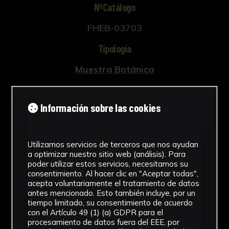
NºCatálogo
FHEB-03703
Tipología
Muestra Botánica
Cronología
Información sobre las cookies
SF
Fondo
Utilizamos servicios de terceros que nos ayudan
Fondo Herbario
a optimizar nuestro sitio web (análisis). Para
poder utilizar estos servicios, necesitamos su
Género
consentimiento. Al hacer clic en "Aceptar todas",
acepta voluntariamente el tratamiento de datos
Pteris
antes mencionado. Esto también incluye, por un
tiempo limitado, su consentimiento de acuerdo
con el Artículo 49 (1) (a) GDPR para el
Familia
procesamiento de datos fuera del EEE, por