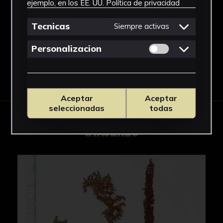
ejemplo, en los EE. UU.
Política de privacidad
Pteridaceae
Ver más
Tecnicas
Siempre activas
Permitir cookies 
Personalizacion
Descargar Ficha
Aceptar
Aceptar
seleccionadas
todas
IMÁGENES