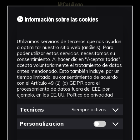
NºCatálogo
FHEB-03719
Información sobre las cookies
Tipología
Utilizamos servicios de terceros que nos ayudan
Muestra Botánica
a optimizar nuestro sitio web (análisis). Para
poder utilizar estos servicios, necesitamos su
Cronología
consentimiento. Al hacer clic en "Aceptar todas",
acepta voluntariamente el tratamiento de datos
SF
antes mencionado. Esto también incluye, por un
tiempo limitado, su consentimiento de acuerdo
Fondo
con el Artículo 49 (1) (a) GDPR para el
procesamiento de datos fuera del EEE, por
Fondo Herbario
ejemplo, en los EE. UU.
Política de privacidad
Género
Tecnicas
Siempre activas
Pteris
Permitir cookies 
Personalizacion
Familia