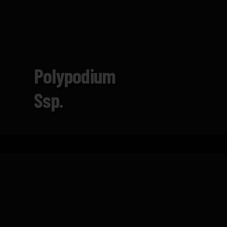
Polypodium
Ssp.
Inicio
Catálogo
Polypodium ssp.
FICHA TÉCNICA