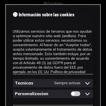
NºCatálogo
FHEB-03836
Información sobre las cookies
Tipología
Utilizamos servicios de terceros que nos ayudan
Muestra Botánica
a optimizar nuestro sitio web (análisis). Para
poder utilizar estos servicios, necesitamos su
Cronología
consentimiento. Al hacer clic en "Aceptar todas",
acepta voluntariamente el tratamiento de datos
SF
antes mencionado. Esto también incluye, por un
tiempo limitado, su consentimiento de acuerdo
Fondo
con el Artículo 49 (1) (a) GDPR para el
procesamiento de datos fuera del EEE, por
Fondo Herbario
ejemplo, en los EE. UU.
Política de privacidad
Género
Tecnicas
Siempre activas
Polypodium
Permitir cookies 
Personalizacion
Familia