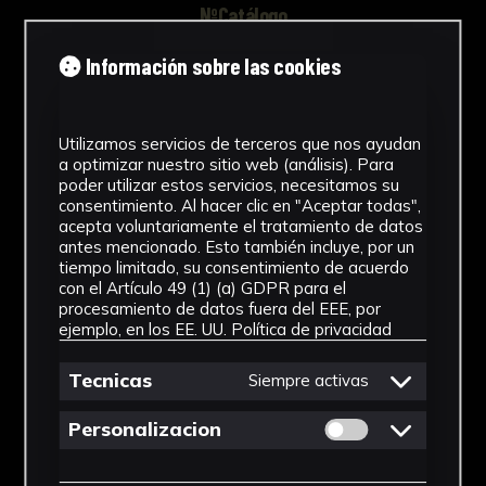
NºCatálogo
FHEB-03842
Información sobre las cookies
Tipología
Utilizamos servicios de terceros que nos ayudan
Muestra Botánica
a optimizar nuestro sitio web (análisis). Para
poder utilizar estos servicios, necesitamos su
Cronología
consentimiento. Al hacer clic en "Aceptar todas",
acepta voluntariamente el tratamiento de datos
SF
antes mencionado. Esto también incluye, por un
tiempo limitado, su consentimiento de acuerdo
Fondo
con el Artículo 49 (1) (a) GDPR para el
procesamiento de datos fuera del EEE, por
Fondo Herbario
ejemplo, en los EE. UU.
Política de privacidad
Género
Tecnicas
Siempre activas
Polypodium
Permitir cookies 
Personalizacion
Familia