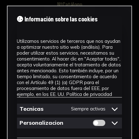
NºCatálogo
FHEB-03854
Información sobre las cookies
Tipología
Utilizamos servicios de terceros que nos ayudan
Muestra Botánica
a optimizar nuestro sitio web (análisis). Para
poder utilizar estos servicios, necesitamos su
Cronología
consentimiento. Al hacer clic en "Aceptar todas",
acepta voluntariamente el tratamiento de datos
SF
antes mencionado. Esto también incluye, por un
tiempo limitado, su consentimiento de acuerdo
Fondo
con el Artículo 49 (1) (a) GDPR para el
procesamiento de datos fuera del EEE, por
Fondo Herbario
ejemplo, en los EE. UU.
Política de privacidad
Género
Tecnicas
Siempre activas
Osmunda
Permitir cookies 
Personalizacion
Familia