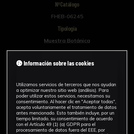
NºCatálogo
FHEB-06245
Tipología
Muestra Botánica
Cronología
Información sobre las cookies
SF
Fondo
Utilizamos servicios de terceros que nos ayudan
Fondo Herbario
a optimizar nuestro sitio web (análisis). Para
poder utilizar estos servicios, necesitamos su
Inscripciones
consentimiento. Al hacer clic en "Aceptar todas",
acepta voluntariamente el tratamiento de datos
U-058
antes mencionado. Esto también incluye, por un
tiempo limitado, su consentimiento de acuerdo
con el Artículo 49 (1) (a) GDPR para el
Género
procesamiento de datos fuera del EEE, por