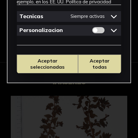
ejemplo, en los EE. UU.
Política de privacidad
Cuphea
Ver más
Tecnicas
Siempre activas
Permitir cookies 
Personalizacion
Descargar Ficha
Aceptar
Aceptar
seleccionadas
todas
IMÁGENES