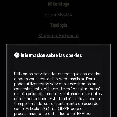
NºCatálogo
FHEB-06373
Tipología
Muestra Botánica
Cronología
Información sobre las cookies
SF
Fondo
Utilizamos servicios de terceros que nos ayudan
Fondo Herbario
a optimizar nuestro sitio web (análisis). Para
poder utilizar estos servicios, necesitamos su
Inscripciones
consentimiento. Al hacer clic en "Aceptar todas",
acepta voluntariamente el tratamiento de datos
U-059
antes mencionado. Esto también incluye, por un
tiempo limitado, su consentimiento de acuerdo
con el Artículo 49 (1) (a) GDPR para el
Género
procesamiento de datos fuera del EEE, por